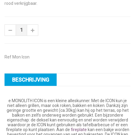
rood verkrijgbaar.
Ref Mon Icon
BESCHRIJVING
e MONOLITH ICON is een kleine alleskunner. Met de ICON kun je
niet alleen grillen, maar ook roken, bakken en koken. Dankzij zijn
geringe grootte en gewicht (ca.30kg) kan hij op het terras, op het
balkon en zelfs onderweg worden gebruikt. Een bijzondere
eigenschap: de deksel kan eenvoudig en snel worden verwijderd
waardoor je de ICON kunt gebruiken als tafelbarbecue of er een
fireplate op kunt plaatsen. Aan de
fireplate
kan een bakje worden
bevestigd voor het opvangen van vet en bakresten. De ICON kan