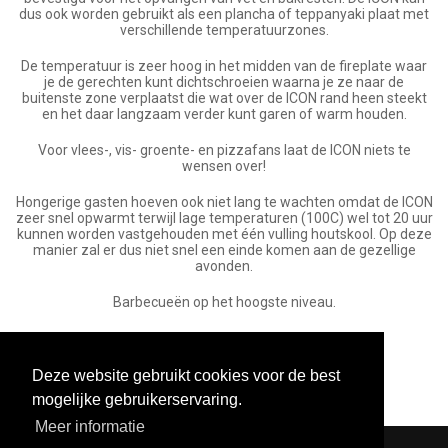
dus ook worden gebruikt als een plancha of teppanyaki plaat met
verschillende temperatuurzones.
De temperatuur is zeer hoog in het midden van de fireplate waar
je de gerechten kunt dichtschroeien waarna je ze naar de
buitenste zone verplaatst die wat over de ICON rand heen steekt
en het daar langzaam verder kunt garen of warm houden.
Voor vlees-, vis- groente- en pizzafans laat de ICON niets te
wensen over!
Hongerige gasten hoeven ook niet lang te wachten omdat de ICON
zeer snel opwarmt terwijl lage temperaturen (100C) wel tot 20 uur
kunnen worden vastgehouden met één vulling houtskool. Op deze
manier zal er dus niet snel een einde komen aan de gezellige
avonden.
Barbecueën op het hoogste niveau.
Deze website gebruikt cookies voor de best
mogelijke gebruikerservaring.
Meer informatie