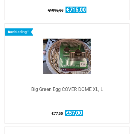
€715,00
€1015,00
Aanbieding !
Big Green Egg COVER DOME XL, L
€57,00
€77,50