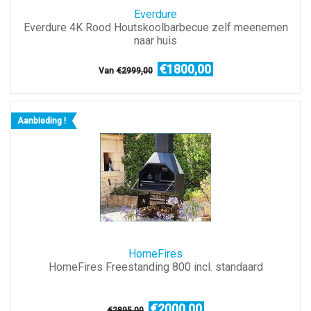
Everdure
Everdure 4K Rood Houtskoolbarbecue zelf meenemen
naar huis
€1800,00
Van
€2999,00
Aanbieding !
HomeFires
HomeFires Freestanding 800 incl. standaard
€2000,00
€2895,00