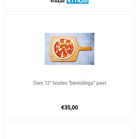
€114,00
€153,50
Ooni 12″ houten “bereidings” peel
€35,00