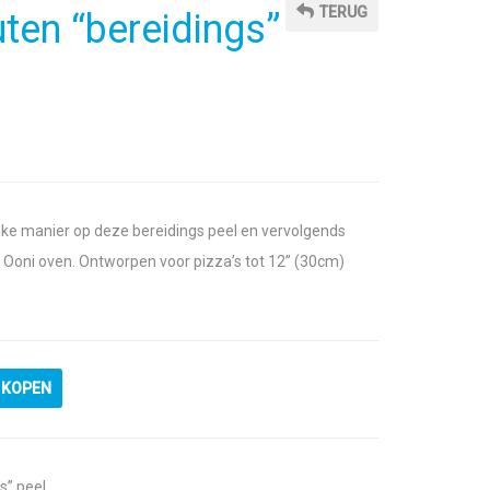
TERUG
ten “bereidings”
jke manier op deze bereidings peel en vervolgends
en Ooni oven. Ontworpen voor pizza’s tot 12” (30cm)
KOPEN
s” peel