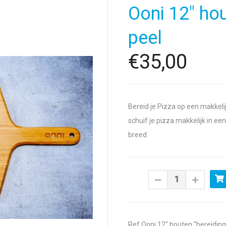
Ooni 12″ hou
peel
€35,00
Bereid je Pizza op een makkeli
schuif je pizza makkelijk in e
breed.
Ref Ooni 12″ houten “bereiding