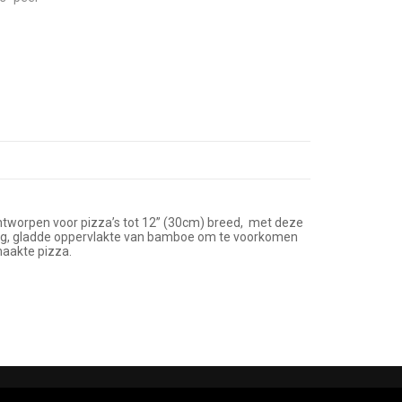
Ontworpen voor pizza’s tot 12” (30cm) breed, met deze
ndig, gladde oppervlakte van bamboe om te voorkomen
maakte pizza.
WebDesign & Fotografie:
Educo MultiMedia